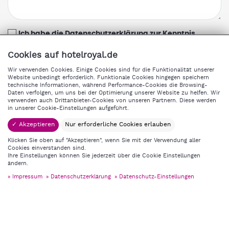
Ich habe die Datenschutzerklärung zur Kenntnis
genommen
Cookies auf hotelroyal.de
Die Datenschutzerklärung habe ich zur Kenntnis genommen und bin
damit einverstanden, dass die von mir angegebenen Daten
Wir verwenden Cookies. Einige Cookies sind für die Funktionalität unserer
elektronisch erhoben und gespeichert werden. Meine Daten werden
Website unbedingt erforderlich. Funktionale Cookies hingegen speichern
dabei nur streng zweckgebunden zur Bearbeitung und Beantwortung
technische Informationen, während Performance-Cookies die Browsing-
meiner Anfrage benutzt. Mit dem Absenden des Kontaktformulars
Daten verfolgen, um uns bei der Optimierung unserer Website zu helfen. Wir
erkläre ich mich mit der Verarbeitung einverstanden.
verwenden auch Drittanbieter-Cookies von unseren Partnern. Diese werden
Weitere Informationen zu unserem Datenschutz finden Sie in der
in unserer Cookie-Einstellungen aufgeführt.
Datenschutzerklärung.
✓ Akzeptieren
Nur erforderliche Cookies erlauben
Absenden
Klicken Sie oben auf "Akzeptieren", wenn Sie mit der Verwendung aller
Cookies einverstanden sind.
Ihre Einstellungen können Sie jederzeit über die Cookie Einstellungen
ändern.
Impressum
Datenschutzerklärung
Datenschutz-Einstellungen